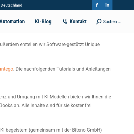
| Deutschland
in
in
Facebook
Linkedin
new
new
page
page
-Automation
KI-Blog
Kontakt
Suchen ...
Search:
window
window
opens
opens
in
in
Außerdem erstellen wir Software-gestützt Unique
new
new
window
window
antego
. Die nachfolgenden Tutorials und Anleitungen
igenz und Umgang mit KI-Modellen bieten wir Ihnen die
oks an. Alle Inhalte sind für sie kostenfrei
ür KI begeistern (gemeinsam mit der Biteno GmbH)