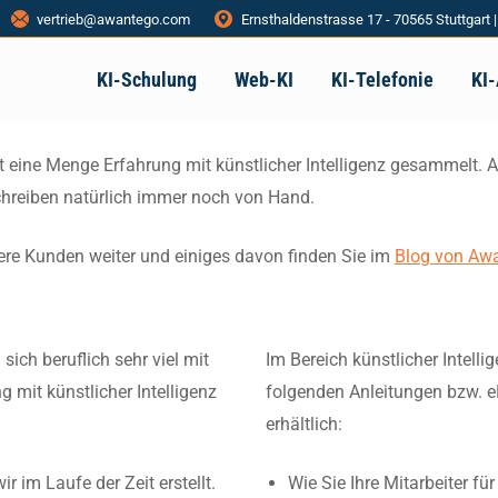
vertrieb@awantego.com
Ernsthaldenstrasse 17 - 70565 Stuttgart 
KI-Schulung
Web-KI
KI-Telefonie
KI
t eine Menge Erfahrung mit künstlicher Intelligenz gesammelt. 
chreiben natürlich immer noch von Hand.
ere Kunden weiter und einiges davon finden Sie im
Blog von Aw
sich beruflich sehr viel mit
Im Bereich künstlicher Intell
 mit künstlicher Intelligenz
folgenden Anleitungen bzw. eBo
erhältlich:
 im Laufe der Zeit erstellt.
Wie Sie Ihre Mitarbeiter f