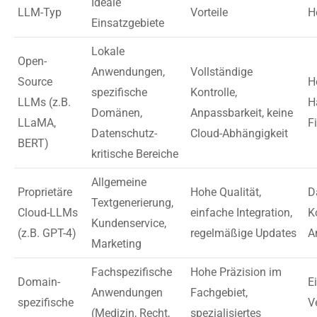
Ideale
LLM-Typ
Vorteile
H
Einsatzgebiete
Lokale
Open-
Anwendungen,
Vollständige
Source
H
spezifische
Kontrolle,
LLMs (z.B.
H
Domänen,
Anpassbarkeit, keine
LLaMA,
F
Datenschutz-
Cloud-Abhängigkeit
BERT)
kritische Bereiche
Allgemeine
Proprietäre
Hohe Qualität,
D
Textgenerierung,
Cloud-LLMs
einfache Integration,
K
Kundenservice,
(z.B. GPT-4)
regelmäßige Updates
A
Marketing
Fachspezifische
Hohe Präzision im
Domain-
E
Anwendungen
Fachgebiet,
spezifische
V
(Medizin, Recht,
spezialisiertes