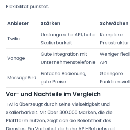
Flexibilität punktet.
Anbieter
Stärken
Schwächen
Umfangreiche API, hohe
Komplexe
Twilio
Skalierbarkeit
Preisstruktur
Gute Integration mit
Weniger flexi
Vonage
Unternehmenstelefonie
API
Einfache Bedienung,
Geringere
MessageBird
gute Preise
Funktionsviel
Vor- und Nachteile im Vergleich
Twilio überzeugt durch seine Vielseitigkeit und
Skalierbarkeit. Mit über 300.000 Marken, die die
Plattform nutzen, zeigt sich die Beliebtheit des
Dienstes. Ein Vorteil ist die hohe API-Betriebszeit