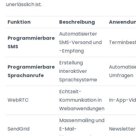
unerlässlich ist.
Funktion
Beschreibung
Anwendun
Automatisierter
Programmierbare
SMS-Versand und
Terminbes
SMS
-Empfang
Erstellung
Programmierbare
Automatisi
interaktiver
Sprachanrufe
Umfragen
Sprachsysteme
Echtzeit-
WebRTC
Kommunikation in
In-App-Vi
Webanwendungen
Massenmailing und
SendGrid
E-Mail-
Newslette