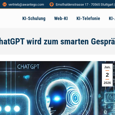
vertrieb@awantego.com
Ernsthaldenstrasse 17 - 70565 Stuttgart 
KI-Schulung
Web-KI
KI-Telefonie
KI
ChatGPT wird zum smarten Gesprä
Jan.
2
2026