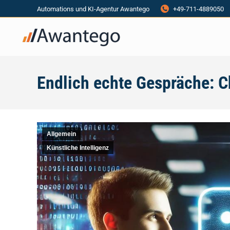
Automations und KI-Agentur Awantego
+49-711-4889050
Endlich echte Gespräche: 
Allgemein
Künstliche Intelligenz