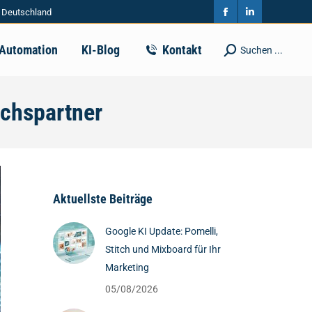
| Deutschland
in
in
Facebook
Linkedin
new
new
page
page
-Automation
KI-Blog
Kontakt
Suchen ...
Search:
window
window
opens
opens
in
in
chspartner
new
new
window
window
Aktuellste Beiträge
Google KI Update: Pomelli,
Stitch und Mixboard für Ihr
Marketing
05/08/2026