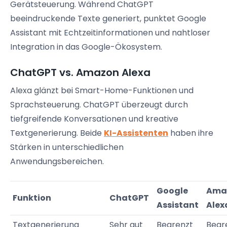
Gerätsteuerung. Während ChatGPT
beeindruckende Texte generiert, punktet Google
Assistant mit Echtzeitinformationen und nahtloser
Integration in das Google-Ökosystem.
ChatGPT vs. Amazon Alexa
Alexa glänzt bei Smart-Home-Funktionen und
Sprachsteuerung. ChatGPT überzeugt durch
tiefgreifende Konversationen und kreative
Textgenerierung. Beide
KI-Assistenten
haben ihre
Stärken in unterschiedlichen
Anwendungsbereichen.
Google
Ama
Funktion
ChatGPT
Assistant
Alex
Textgenerierung
Sehr gut
Begrenzt
Begr