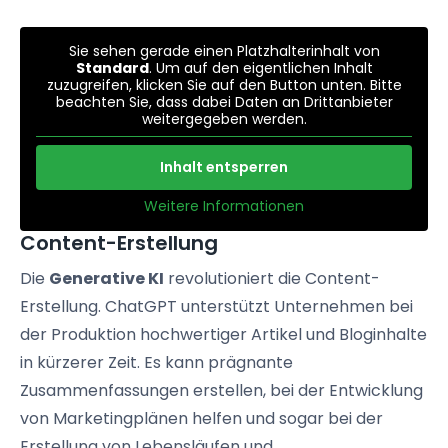
Sie sehen gerade einen Platzhalterinhalt von
Standard
. Um auf den eigentlichen Inhalt
zuzugreifen, klicken Sie auf den Button unten. Bitte
beachten Sie, dass dabei Daten an Drittanbieter
weitergegeben werden.
Inhalt entsperren
Weitere Informationen
Content-Erstellung
Die
Generative KI
revolutioniert die Content-
Erstellung. ChatGPT unterstützt Unternehmen bei
der Produktion hochwertiger Artikel und Bloginhalte
in kürzerer Zeit. Es kann prägnante
Zusammenfassungen erstellen, bei der Entwicklung
von Marketingplänen helfen und sogar bei der
Erstellung von Lebensläufen und