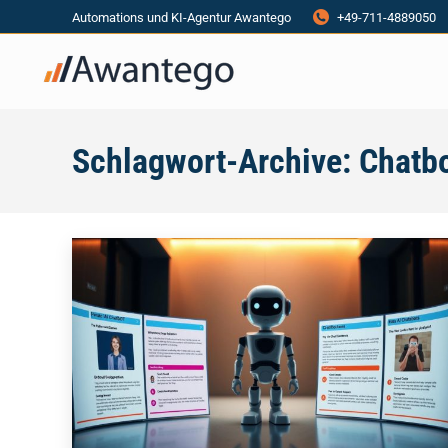
Automations und KI-Agentur Awantego
+49-711-4889050
Schlagwort-Archive:
Chatb