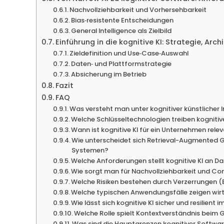
Nachvollziehbarkeit und Vorhersehbarkeit
Bias‑resistente Entscheidungen
General Intelligence als Zielbild
Einführung in die kognitive KI: Strategie, Ar
Zieldefinition und Use‑Case‑Auswahl
Daten‑ und Plattformstrategie
Absicherung im Betrieb
Fazit
FAQ
Was versteht man unter kognitiver künstlicher I
Welche Schlüsseltechnologien treiben kogniti
Wann ist kognitive KI für ein Unternehmen rele
Wie unterscheidet sich Retrieval-Augmented G
Systemen?
Welche Anforderungen stellt kognitive KI an D
Wie sorgt man für Nachvollziehbarkeit und Co
Welche Risiken bestehen durch Verzerrungen (B
Welche typischen Anwendungsfälle zeigen wir
Wie lässt sich kognitive KI sicher und resilient
Welche Rolle spielt Kontextverständnis beim
Was sind die Hauptgrenzen kognitiver Softwa