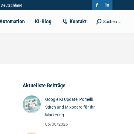
| Deutschland
in
in
Facebook
Linkedin
new
new
page
page
-Automation
KI-Blog
Kontakt
Suchen ...
Search:
window
window
opens
opens
in
in
new
new
window
window
Aktuellste Beiträge
Google KI Update: Pomelli,
Stitch und Mixboard für Ihr
Marketing
05/08/2026