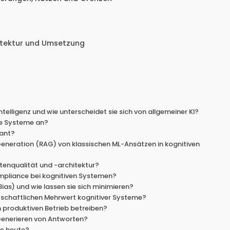
chitektur und Umsetzung
ntelligenz und wie unterscheidet sie sich von allgemeiner KI?
ve Systeme an?
vant?
eneration (RAG) von klassischen ML-Ansätzen in kognitiven
atenqualität und -architektur?
mpliance bei kognitiven Systemen?
ias) und wie lassen sie sich minimieren?
tschaftlichen Mehrwert kognitiver Systeme?
 im produktiven Betrieb betreiben?
 Generieren von Antworten?
re heute?