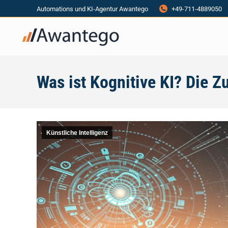
Automations und KI-Agentur Awantego
+49-711-4889050
Was ist Kognitive KI? Die Z
Künstliche Intelligenz