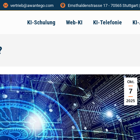
vertrieb@awantego.com
Ernsthaldenstrasse 17 - 70565 Stuttgart 
KI-Schulung
Web-KI
KI-Telefonie
KI
?
Okt.
7
2025