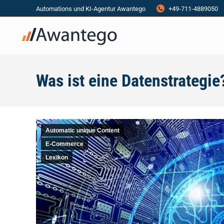
Automations und KI-Agentur Awantego
+49-711-4889050
Was ist eine Datenstrategie
Automatic unique Content
E-Commerce
Lexikon