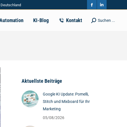
| Deutschland
in
in
Facebook
Linkedin
new
new
page
page
-Automation
KI-Blog
Kontakt
Suchen ...
Search:
window
window
opens
opens
in
in
new
new
window
window
Aktuellste Beiträge
Google KI Update: Pomelli,
Stitch und Mixboard für Ihr
Marketing
05/08/2026