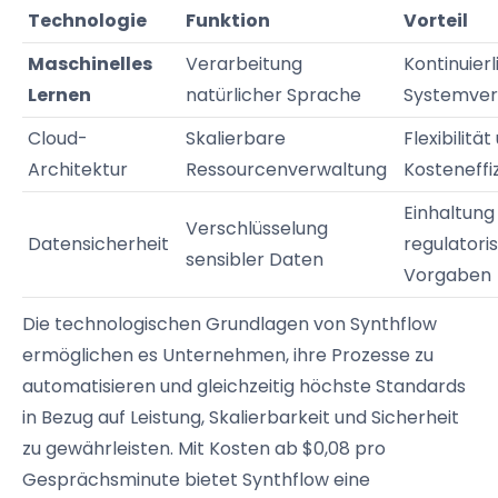
Technologie
Funktion
Vorteil
Maschinelles
Verarbeitung
Kontinuier
Lernen
natürlicher Sprache
Systemver
Cloud-
Skalierbare
Flexibilität
Architektur
Ressourcenverwaltung
Kosteneffi
Einhaltung
Verschlüsselung
Datensicherheit
regulatori
sensibler Daten
Vorgaben
Die technologischen Grundlagen von Synthflow
ermöglichen es Unternehmen, ihre Prozesse zu
automatisieren und gleichzeitig höchste Standards
in Bezug auf Leistung, Skalierbarkeit und Sicherheit
zu gewährleisten. Mit Kosten ab $0,08 pro
Gesprächsminute bietet Synthflow eine