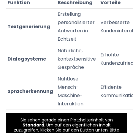
Funktion
Beschreibung
Vorteile
Erstellung
personalisierter
Verbesserte
Textgenerierung
Antworten in
Kundenintera
Echtzeit
Natürliche,
Erhöhte
Dialogsysteme
kontextsensitive
Kundenzufrie
Gespräche
Nahtlose
Mensch-
Effiziente
Spracherkennung
Maschine-
Kommunikati
Interaktion
Sie sehen gerade einen Platzhalterinhalt von
Standard
. Um auf den eigentlichen Inhalt
zuzugreifen, klicken Sie auf den Button unten. Bitte