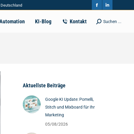
| Deutschland
in
in
Facebook
Linkedin
new
new
page
page
-Automation
KI-Blog
Kontakt
Suchen ...
Search:
window
window
opens
opens
in
in
new
new
window
window
Aktuellste Beiträge
Google KI Update: Pomelli,
Stitch und Mixboard für Ihr
Marketing
05/08/2026