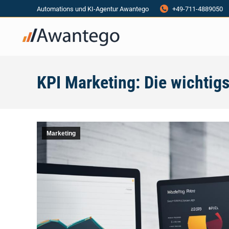
Automations und KI-Agentur Awantego
+49-711-4889050
KPI Marketing: Die wichtig
Marketing