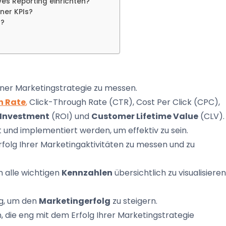
ves Reporting einrichten?
ner KPIs?
I?
iner Marketingstrategie zu messen.
n Rate
,
Click-Through Rate (CTR), Cost Per Click (CPC),
 Investment
(ROI) und
Customer Lifetime Value
(CLV).
 und implementiert werden, um effektiv zu sein.
rfolg Ihrer Marketingaktivitäten zu messen und zu
 alle wichtigen
Kennzahlen
übersichtlich zu visualisieren
ig, um den
Marketingerfolg
zu steigern.
, die eng mit dem Erfolg Ihrer Marketingstrategie