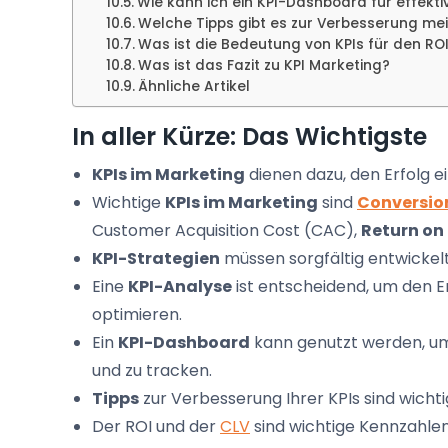
Wie kann ich ein KPI-Dashboard für effekti
Welche Tipps gibt es zur Verbesserung mei
Was ist die Bedeutung von KPIs für den RO
Was ist das Fazit zu KPI Marketing?
Ähnliche Artikel
In aller Kürze: Das Wichtigste
KPIs im Marketing
dienen dazu, den Erfolg e
Wichtige
KPIs im Marketing
sind
Conversio
Customer Acquisition Cost (CAC),
Return on
KPI-Strategien
müssen sorgfältig entwickelt
Eine
KPI-Analyse
ist entscheidend, um den E
optimieren.
Ein
KPI-Dashboard
kann genutzt werden, um
und zu tracken.
Tipps
zur Verbesserung Ihrer KPIs sind wicht
Der ROI und der
CLV
sind wichtige Kennzahlen