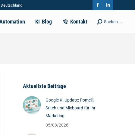
| Deutschland
in
in
Facebook
Linkedin
new
new
page
page
-Automation
KI-Blog
Kontakt
Suchen ...
Search:
window
window
opens
opens
in
in
new
new
window
window
Aktuellste Beiträge
Google KI Update: Pomelli,
Stitch und Mixboard für Ihr
Marketing
05/08/2026