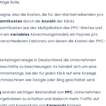
tige Rolle.
agne, also die Kosten, die für den Werbetreibenden pro
amtkosten
durch die
Anzahl
der Klicks
e Gesamtkosten aus der Multiplikation des PPC-Wertes und
um ein
variables
Abrechnungsmodell, ein Fixpreis pro
bt verschiedenen Faktoren, von denen die Kosten der PPC-
e Marketingstrategie in Deutschland, die Unternehmen
eschäfte zu beschleunigen. Es handelt sich um eine
rketings, bei der für jeden Klick auf eine Anzeige
uchmaschinen wie Google oder Bing geschaltet wird.
g
sind ein wichtiger Bestandteil von
PPC
. Unternehmen
ergebnissen zu schalten und dadurch mehr Traffic auf
uswahl und Anwendung von
Keywords
können