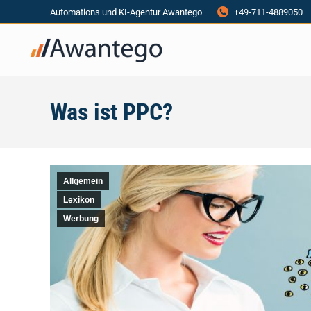
Automations und KI-Agentur Awantego
+49-711-4889050
Was ist PPC?
Allgemein
Lexikon
Werbung