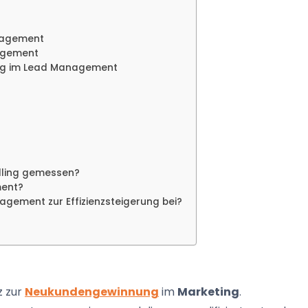
anagement
nagement
ung im Lead Management
lling gemessen?
ment?
agement zur Effizienzsteigerung bei?
z zur
Neukundengewinnung
im
Marketing
.