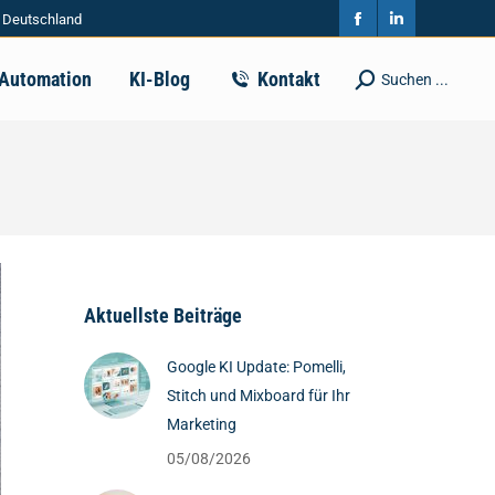
| Deutschland
in
in
Facebook
Linkedin
new
new
page
page
-Automation
KI-Blog
Kontakt
Suchen ...
Search:
window
window
opens
opens
in
in
new
new
window
window
Aktuellste Beiträge
Google KI Update: Pomelli,
Stitch und Mixboard für Ihr
Marketing
05/08/2026