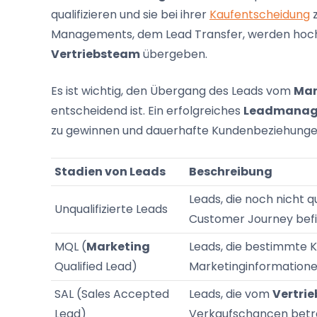
qualifizieren und sie bei ihrer
Kaufentscheidung
z
Managements, dem Lead Transfer, werden hochw
Vertriebsteam
übergeben.
Es ist wichtig, den Übergang des Leads vom
Mar
entscheidend ist. Ein erfolgreiches
Leadmana
zu gewinnen und dauerhafte Kundenbeziehunge
Stadien von Leads
Beschreibung
Leads, die noch nicht q
Unqualifizierte Leads
Customer Journey befi
MQL (
Marketing
Leads, die bestimmte Kr
Qualified Lead)
Marketinginformatione
SAL (Sales Accepted
Leads, die vom
Vertri
Lead)
Verkaufschancen betr