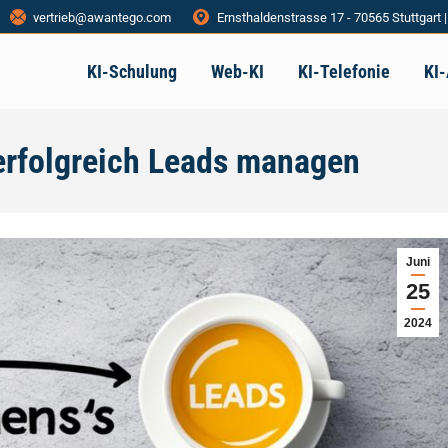
vertrieb@awantego.com
Ernsthaldenstrasse 17 - 70565 Stuttgart 
KI-Schulung
Web-KI
KI-Telefonie
KI
rfolgreich Leads managen
Juni
25
2024