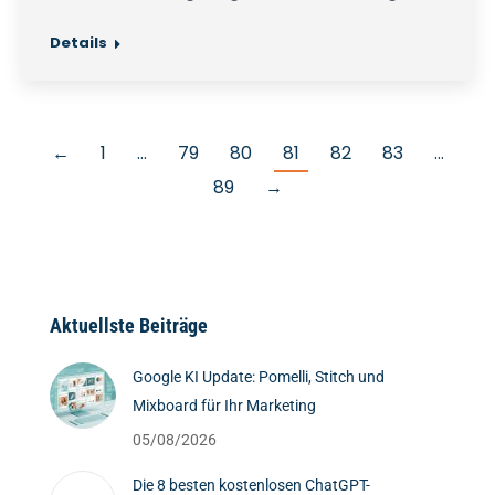
Details
←
1
…
79
80
81
82
83
…
89
→
Aktuellste Beiträge
Google KI Update: Pomelli, Stitch und
Mixboard für Ihr Marketing
05/08/2026
Die 8 besten kostenlosen ChatGPT-