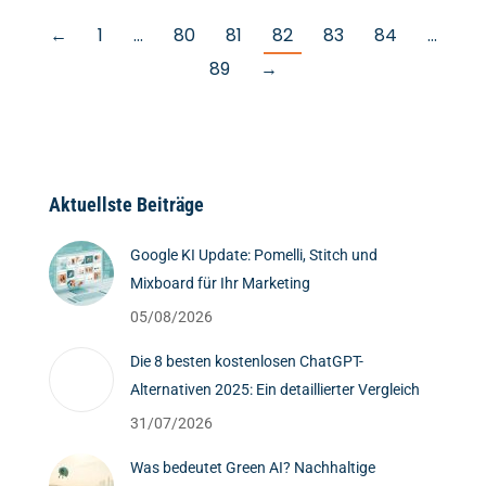
←
1
…
80
81
82
83
84
…
89
→
Aktuellste Beiträge
Google KI Update: Pomelli, Stitch und
Mixboard für Ihr Marketing
05/08/2026
Die 8 besten kostenlosen ChatGPT-
Alternativen 2025: Ein detaillierter Vergleich
31/07/2026
Was bedeutet Green AI? Nachhaltige