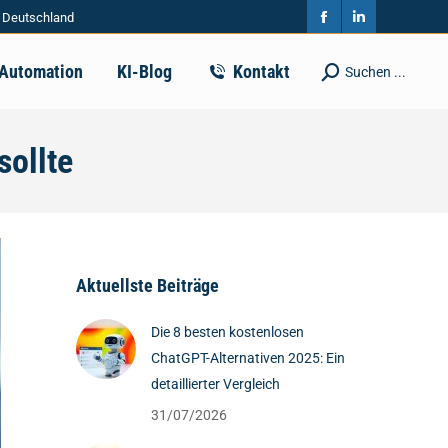
| Deutschland
in
in
Facebook
Linkedin
new
new
page
page
-Automation
KI-Blog
Kontakt
Suchen ...
Search:
window
window
opens
opens
in
in
sollte
new
new
window
window
Aktuellste Beiträge
Die 8 besten kostenlosen
ChatGPT-Alternativen 2025: Ein
detaillierter Vergleich
31/07/2026