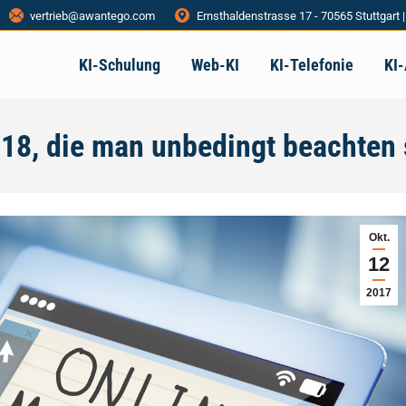
vertrieb@awantego.com
Ernsthaldenstrasse 17 - 70565 Stuttgart 
KI-Schulung
Web-KI
KI-Telefonie
KI
18, die man unbedingt beachten 
Okt.
12
2017